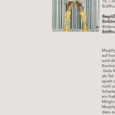
15. – 3
Eröffnu
Begrü
Einfüh
Bilden
Eröffn
Murphy’
auf hu
wird di
Kontrol
Viele K
als Te
spielt 
nicht v
Scheite
ein Far
Möglich
Murphy’
dazu a