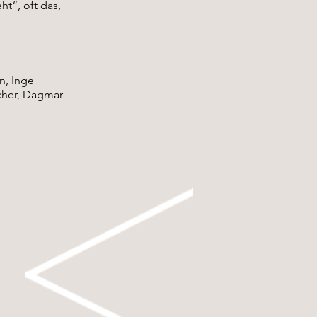
t“, oft das,
n, Inge
acher, Dagmar