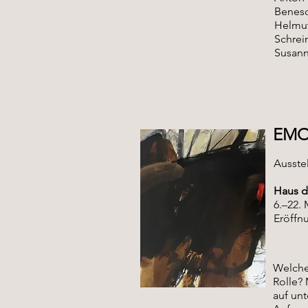
Benesc
Helmut
Schrein
Susann
EMO
Ausste
Haus d
6.–22. 
Eröffnu
Welche
Rolle?
auf un