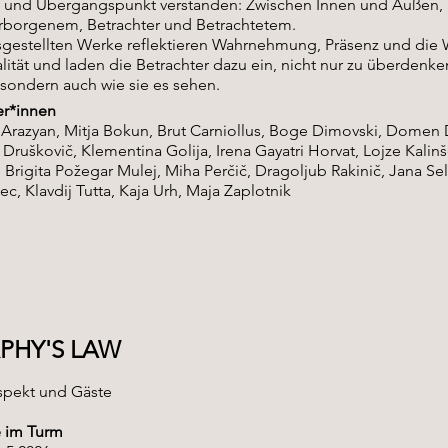
 und Übergangspunkt verstanden: Zwischen Innen und Außen,
rborgenem, Betrachter und Betrachtetem.
sgestellten Werke reflektieren Wahrnehmung, Präsenz und die 
lität und laden die Betrachter dazu ein, nicht nur zu überdenke
sondern auch wie sie es sehen.
er*innen
 Arazyan, Mitja Bokun, Brut Carniollus, Boge Dimovski, Domen 
Druškovič, Klementina Golija, Irena Gayatri Horvat, Lojze Kalinš
 Brigita Požegar Mulej, Miha Perčič, Dragoljub Rakinič, Jana Sel
c, Klavdij Tutta, Kaja Urh, Maja Zaplotnik
PHY'S LAW
spekt und Gäste
e im Turm