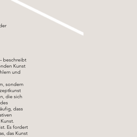
der
– beschreibt
denden Kunst
ehlern und
em, sondern
nzeptkunst
n, die sich
 des
äufig, dass
ativen
 Kunst.
st. Es fordert
as, das Kunst