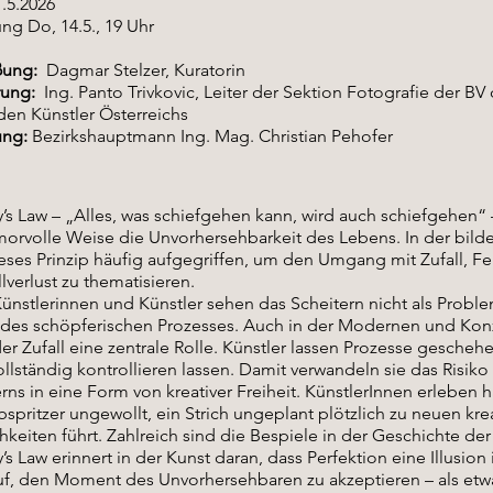
1.5.2026
ng Do, 14.5., 19 Uhr
ßung:
Dagmar Stelzer, Kuratorin
rung:
Ing. Panto Trivkovic, Leiter der Sektion Fotografie der BV 
den Künstler Österreichs
ung:
Bezirkshauptmann Ing. Mag. Christian Pehofer
s Law – „Alles, was schiefgehen kann, wird auch schiefgehen“ 
morvolle Weise die Unvorhersehbarkeit des Lebens. In der bil
eses Prinzip häufig aufgegriffen, um den Umgang mit Zufall, F
lverlust zu thematisieren.
ünstlerinnen und Künstler sehen das Scheitern nicht als Probl
il des schöpferischen Prozesses. Auch in der Modernen und Ko
der Zufall eine zentrale Rolle. Künstler lassen Prozesse geschehe
ollständig kontrollieren lassen. Damit verwandeln sie das Risiko
rns in eine Form von kreativer Freiheit. KünstlerInnen erleben h
bspritzer ungewollt, ein Strich ungeplant plötzlich zu neuen kre
keiten führt. Zahlreich sind die Bespiele in der Geschichte der
s Law erinnert in der Kunst daran, dass Perfektion eine Illusion i
uf, den Moment des Unvorhersehbaren zu akzeptieren – als etw