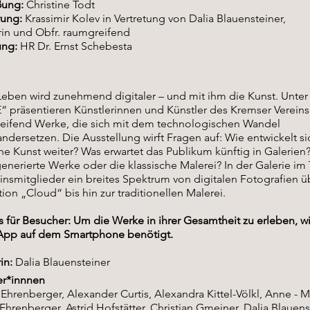
ung:
Christine Todt
rung:
Krassimir Kolev in Vertretung von Dalia Blauensteiner,
rin und Obfr. raumgreifend
ung:
HR Dr. Ernst Schebesta
Leben wird zunehmend digitaler – und mit ihm die Kunst. Unter
präsentieren Künstlerinnen und Künstler des Kremser Vereins
eifend Werke, die sich mit dem technologischen Wandel
ndersetzen. Die Ausstellung wirft Fragen auf: Wie entwickelt si
e Kunst weiter? Was erwartet das Publikum künftig in Galerie
generierte Werke oder die klassische Malerei? In der Galerie im
insmitglieder ein breites Spektrum von digitalen Fotografien ü
ation „Cloud“ bis hin zur traditionellen Malerei.
 für Besucher: Um die Werke in ihrer Gesamtheit zu erleben, w
pp auf dem Smartphone benötigt.
in:
Dalia Blauensteiner
er*innnen
Ehrenberger, Alexander Curtis, Alexandra Kittel-Völkl, Anne - 
hrenberger, Astrid Hofstätter, Christian Gmeiner, Dalia Blauenst