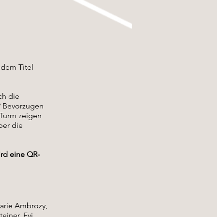
 dem Titel
ch die
n? Bevorzugen
 Turm zeigen
ber die
ird eine QR-
Marie Ambrozy,
einer, Evi