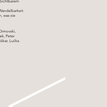
 Sichtbarem
Wandelbarkeit
n, was sie
Dimovski,
ek, Peter
iškar, Lučka