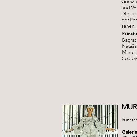
Grenze
und Ve
Die au
der Rea
sehen, 
Künstl
Bagrat
Nataša 
Marolt,
Šparove
MUR
kunsta
Galeri