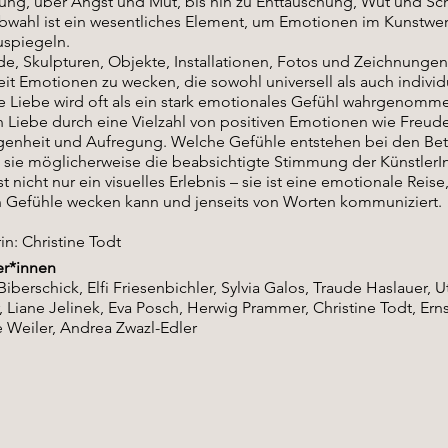
ung, über Angst und Mut, bis hin zu Enttäuschung, Wut und Sc
rbwahl ist ein wesentliches Element, um Emotionen im Kunstwe
uspiegeln.
e, Skulpturen, Objekte, Installationen, Fotos und Zeichnunge
it Emotionen zu wecken, die sowohl universell als auch individu
ie Liebe wird oft als ein stark emotionales Gefühl wahrgenom
 Liebe durch eine Vielzahl von positiven Emotionen wie Freude
enheit und Aufregung. Welche Gefühle entstehen bei den Bet
 sie möglicherweise die beabsichtigte Stimmung der Künstler
st nicht nur ein visuelles Erlebnis – sie ist eine emotionale Reise
en Gefühle wecken kann und jenseits von Worten kommuniziert.
in: Christine Todt
er*innen
Biberschick, Elfi Friesenbichler, Sylvia Galos, Traude Haslauer, U
, Liane Jelinek, Eva Posch, Herwig Prammer, Christine Todt, Erns
e Weiler, Andrea Zwazl-Edler