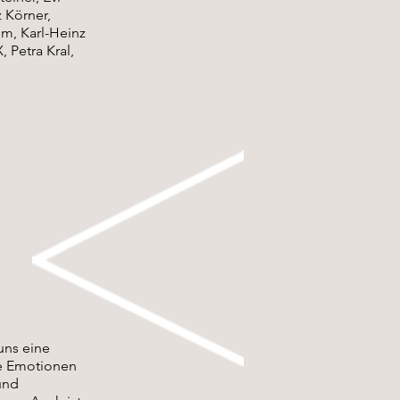
 Körner,
m, Karl-Heinz
 Petra Kral,
uns eine
he Emotionen
und