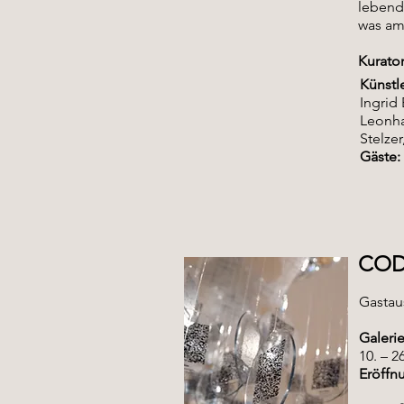
lebendi
was am
Kurator
Künstl
Ingrid
Leonha
Stelzer
Gäste:
CO
Gastau
Galeri
10. – 2
Eröffn