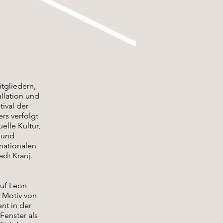
itgliedern,
allation und
tival der
rs verfolgt
elle Kultur,
 und
 nationalen
adt Kranj.
auf Leon
s Motiv von
nt in der
Fenster als