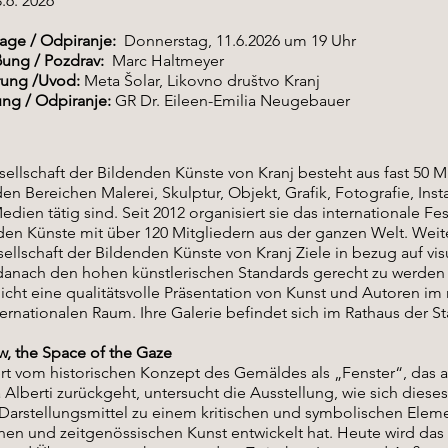
8.6. 2026
sage / Odpiranje:
Donnerstag, 11.6.2026 um 19 Uhr
ung / Pozdrav:
Marc Haltmeyer
rung /Uvod:
Meta Šolar, Likovno društvo Kranj
ung / Odpiranje:
GR Dr. Eileen-Emilia Neugebauer
ellschaft der Bildenden Künste von Kranj besteht aus fast 50 M
den Bereichen Malerei, Skulptur, Objekt, Grafik, Fotografie, Inst
dien tätig sind. Seit 2012 organisiert sie das internationale Fes
en Künste mit über 120 Mitgliedern aus der ganzen Welt. Weite
ellschaft der Bildenden Künste von Kranj Ziele in bezug auf visu
 danach den hohen künstlerischen Standards gerecht zu werden
cht eine qualitätsvolle Präsentation von Kunst und Autoren im
ernationalen Raum. Ihre Galerie befindet sich im Rathaus der St
, the Space of the Gaze
ert vom historischen Konzept des Gemäldes als „Fenster“, das 
a Alberti zurückgeht, untersucht die Ausstellung, wie sich diese
Darstellungsmittel zu einem kritischen und symbolischen Eleme
en und zeitgenössischen Kunst entwickelt hat. Heute wird das 