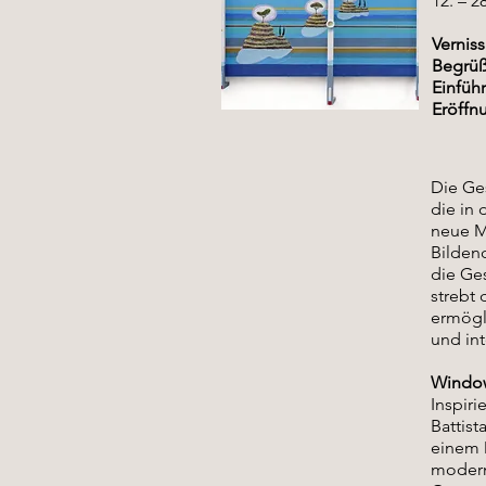
12. – 2
Vernis
Begrüß
Einfüh
Eröffn
Die Ges
die in 
neue Me
Bildend
die Ges
strebt
ermögli
und int
Window
Inspiri
Battist
einem 
modern