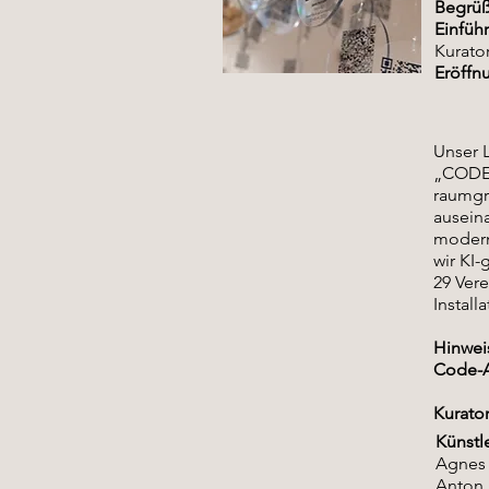
Begrüß
Einfüh
Kurato
Eröffn
Unser 
„CODE“ 
raumgr
auseina
modern
wir KI-
29 Vere
Install
Hinweis
Code-A
Kurator
Künstl
Agnes 
Anton E