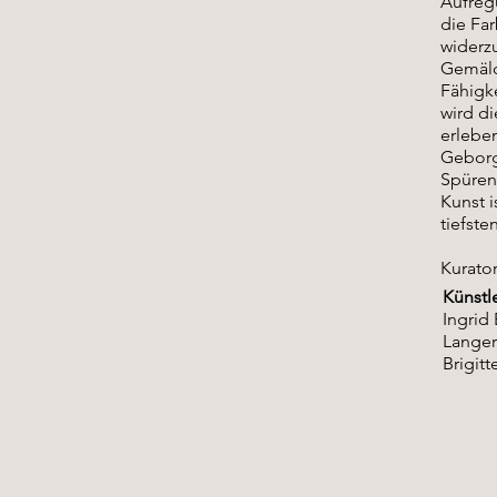
Aufreg
die Fa
widerz
Gemäld
Fähigke
wird d
erleben
Geborg
Spüren
Kunst i
tiefst
Kurator
Künstl
Ingrid 
Langer
Brigitt