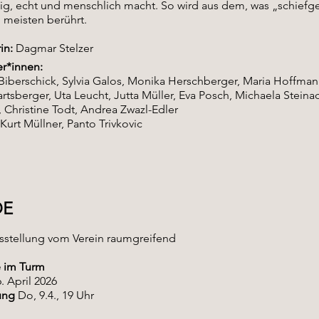
g, echt und menschlich macht. So wird aus dem, was „schiefgeh
 meisten berührt.
in:
Dagmar Stelzer
er*innen:
 Biberschick, Sylvia Galos, Monika Herschberger, Maria Hoffman
rtsberger, Uta Leucht, Jutta Müller, Eva Posch, Michaela Stein
, Christine Todt, Andrea Zwazl-Edler
Kurt Müllner, Panto Trivkovic
DE
sstellung vom Verein raumgreifend
e im Turm
6. April 2026
ung
Do, 9.4., 19 Uhr