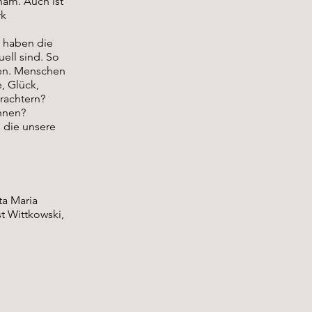
ham. Auch ist
rk
n haben die
ell sind. So
men. Menschen
, Glück,
rachtern?
Innen?
, die unsere
ta Maria
t Wittkowski,