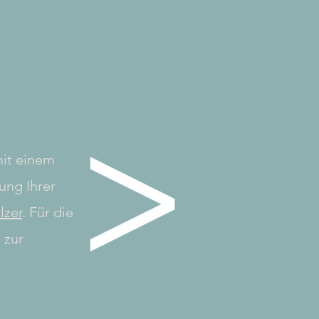
mit einem
ung Ihrer
lzer
.​ Für die
 zur