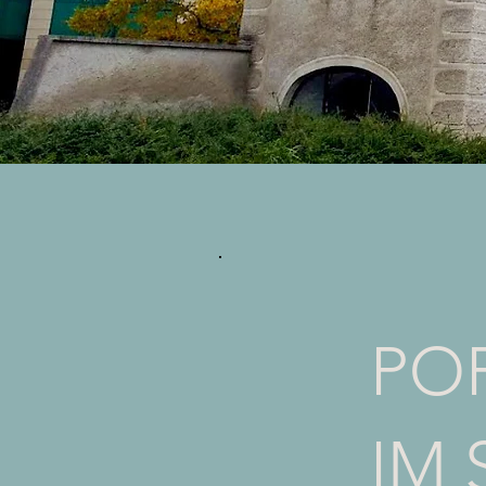
PO
IM