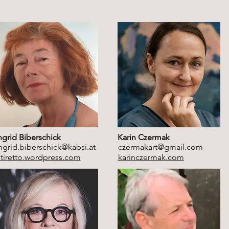
ngrid Biberschick
Karin Czermak
ngrid.biberschick@kabsi.at
czermakart@gmail.com
itiretto.wordpress.com
karinczermak.com