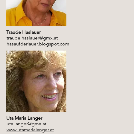
Traude Haslauer
traude.haslauer@gmx.at
hasaufderlauer.blogspot.com
Uta Maria Langer
uta.langer@gmx.at
www.utamarialanger.at