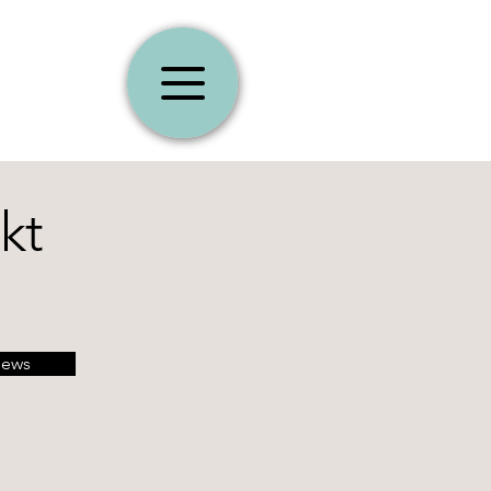
kt
iews