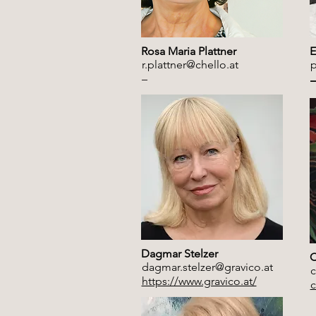
Rosa Maria Plattner
E
r.plattner@chello.at
p
–
Dagmar Stelzer
C
dagmar.stelzer@gravico.at
c
https://www.gravico.at/
c