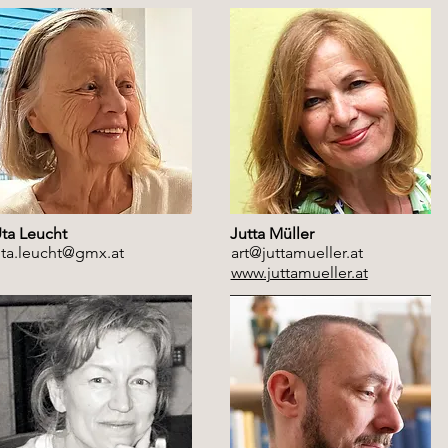
ta Leucht
Jutta Müller
ta.leucht@gmx.at
art@juttamueller.at
www.juttamueller.at