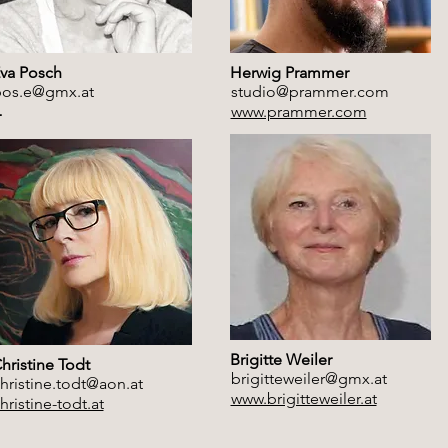
va Posch
Herwig Prammer
os.e@gmx.at
studio@prammer.com
www.prammer.com
–
Brigitte Weiler
hristine Todt
brigitteweiler@gmx.at
hristine.todt@aon.at
www.brigitteweiler.at
hristine-todt.at