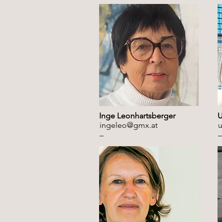
Inge Leonhartsberger
U
ingeleo@gmx.at
u
–
–