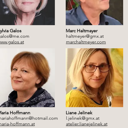
ylvia Galos
Marc Haltmayer
galos@me.com
haltmeyer@gmx.at
ww.galos.at
marchaltmeyer.com
aria Hoffmann
Liane Jelinek
ariahoffmann@hotmail.com
l.jelinek@gmx.at
aria-hoffmann.at
atelier.lianejelinek.at