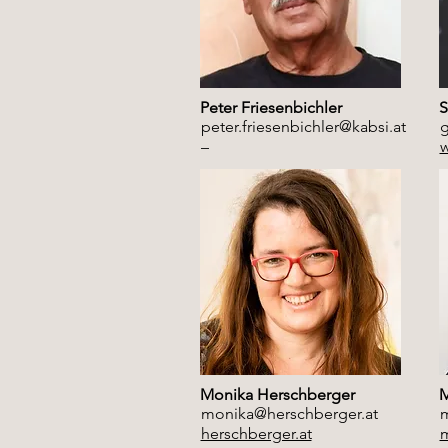
Peter Friesenbichler
S
peter.friesenbichler@kabsi.at
–
w
Monika Herschberger
M
monika@herschberger.at
m
herschberger.at
m